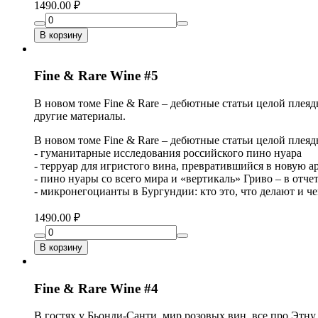
1490.00 ₽
В корзину
Fine & Rare Wine #5
В новом томе Fine & Rare – дебютные статьи целой плея
другие материалы.
В новом томе Fine & Rare – дебютные статьи целой плеяд
- гуманитарные исследования российского пино нуара
- терруар для игристого вина, превратившийся в новую 
- пино нуары со всего мира и «вертикаль» Гриво – в отче
- микронегоцианты в Бургундии: кто это, что делают и ч
1490.00 ₽
В корзину
Fine & Rare Wine #4
В гостях у Бьонди-Санти, мир розовых вин, все про Этну