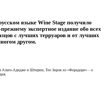
 русском языке Wine Stage получило
-прежнему экспертное издание обо всех
азцов с лучших терруаров и от лучших
ногом другом.
ния Альто-Адидже и Штирии, Тео Зирок из «Форадори» – о
дня.