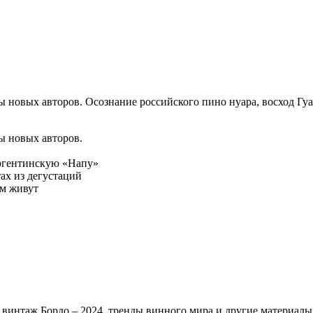
ды новых авторов. Осознание российского пино нуара, восход Г
ы новых авторов.
аргентинскую «Напу»
тах из дегустаций
ем живут
, винтаж Бордо – 2024, тренды винного мира и другие материалы