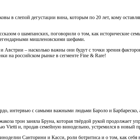
овы в слепой дегустации вина, которым по 20 лет, кому оставл
ссказом о шампанских, поговорили о том, как исторические семь
 легендарными мишленовскими шефами.
и Австрии – насколько важны они будут с точки зрения факторо
нки на российском рынке в сегменте Fine & Rare!
ордо, интервью с самыми важными людьми Бароло и Барбареско,
жакоза трон заняла Бруна, которая твёрдой рукой продолжает у
ю Vietti и, продав семейную винодельню, устремился в новый пр
ноделии Санторини и Касси, роли ботритиса и о том, как себя 