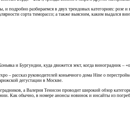
ы, и подробно разбираемся в двух трендовых категориях: розе и
улярности сорта тиморассо; а также выясним, каким выдался вин
оньяка и Бургундии, куда движется зект, когда виноградник – «
xpo – рассказ руководителей коньячного дома Hine о перестройк
арижской дегустации в Москве.
радников, а Валерия Тенисон проводит широкий обзор категории 
нии. Как обычно, в номере анонсы новинок и инсайты из погреб