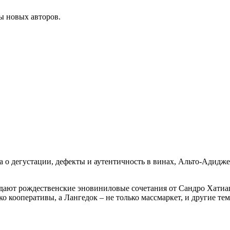
ы новых авторов.
а о дегустации, дефекты и аутентичность в винах, Альто-Адидже 
оздают рождественские эновиниловые сочетания от Сандро Хати
о кооперативы, а Лангедок – не только массмаркет, и другие те